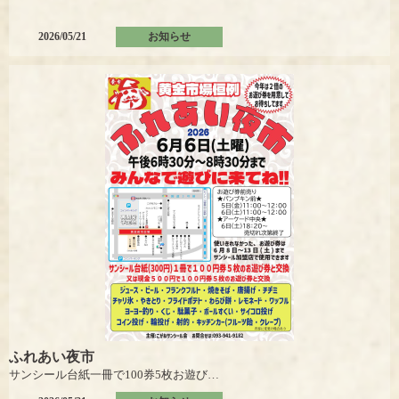
2026/05/21
お知らせ
ふれあい夜市
サンシール台紙一冊で100券5枚お遊び券と交換
又は現金500円で100券5枚お遊び券と交換