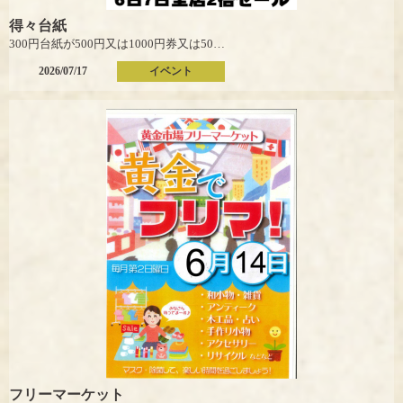
得々台紙
300円台紙が500円又は1000円券又は5000円券になる！
お一人様2冊まで
2026/07/17
イベント
60枚限り
アーケードパンプキン前
フリーマーケット